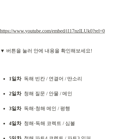
https://www.youtube.com/embed/i117nzILUk0?rel=0
▼ 버튼을 눌러 안에 내용을 확인해보세요!
1일차
  독해 빈칸 / 연결어 / 딴소리
2일차
  청해 질문 / 안물 / 메인
3일차
  독해·청해 메인 / 평행
4일차
  청해·독해 코렉트 / 심볼
5일차
  청해 파트4 코렉트 / 파트3 인퍼