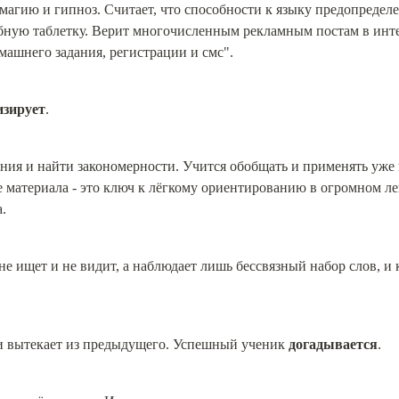
агию и гипноз. Считает, что способности к языку предопределе
ебную таблетку. Верит многочисленным рекламным постам в инт
машнего задания, регистрации и смс".
изирует
.
ния и найти закономерности. Учится обобщать и применять уже и
 материала - это ключ к лёгкому ориентированию в огромном ле
.
ищет и не видит, а наблюдает лишь бессвязный набор слов, и ко
и вытекает из предыдущего. Успешный ученик 
догадывается
.