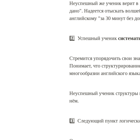
Неуспешный же ученик верит в м
дано". Надеется отыскать волш
английскому "за 30 минут без до
2️⃣  Успешный ученик 
системат
Стремится упорядочить свои зна
Понимает, что структурирование
многообразии английского языка
Неуспешный ученик структуры не 
нём.
3️⃣  Следующий пункт логическ