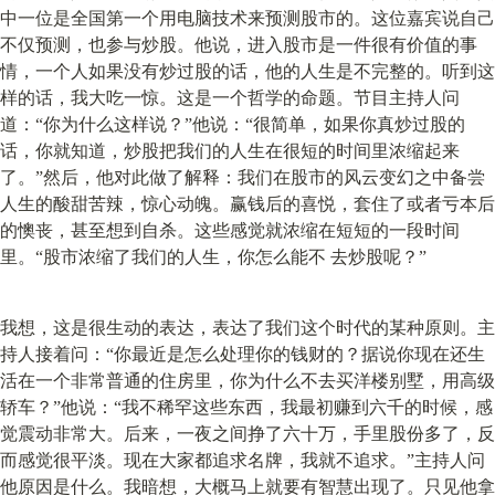
中一位是全国第一个用电脑技术来预测股市的。这位嘉宾说自己
不仅预测，也参与炒股。他说，进入股市是一件很有价值的事
情，一个人如果没有炒过股的话，他的人生是不完整的。听到这
样的话，我大吃一惊。这是一个哲学的命题。节目主持人问
道：“你为什么这样说？”他说：“很简单，如果你真炒过股的
话，你就知道，炒股把我们的人生在很短的时间里浓缩起来
了。”然后，他对此做了解释：我们在股市的风云变幻之中备尝
人生的酸甜苦辣，惊心动魄。赢钱后的喜悦，套住了或者亏本后
的懊丧，甚至想到自杀。这些感觉就浓缩在短短的一段时间
里。“股市浓缩了我们的人生，你怎么能不 去炒股呢？”
我想，这是很生动的表达，表达了我们这个时代的某种原则。主
持人接着问：“你最近是怎么处理你的钱财的？据说你现在还生
活在一个非常普通的住房里，你为什么不去买洋楼别墅，用高级
轿车？”他说：“我不稀罕这些东西，我最初赚到六千的时候，感
觉震动非常大。后来，一夜之间挣了六十万，手里股份多了，反
而感觉很平淡。现在大家都追求名牌，我就不追求。”主持人问
他原因是什么。我暗想，大概马上就要有智慧出现了。只见他拿