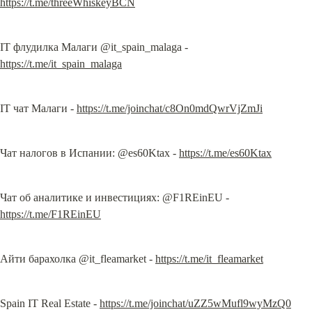
https://t.me/threeWhiskeyBCN
IT флудилка Малаги @it_spain_malaga - 
https://t.me/it_spain_malaga
IT чат Малаги - 
https://t.me/joinchat/c8On0mdQwrVjZmJi
Чат налогов в Испании: @es60Ktax - 
https://t.me/es60Ktax
Чат об аналитике и инвестициях: @F1REinEU - 
https://t.me/F1REinEU
Айти барахолка @it_fleamarket - 
https://t.me/it_fleamarket
Spain IT Real Estate - 
https://t.me/joinchat/uZZ5wMufl9wyMzQ0