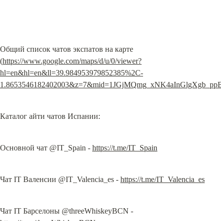
Общий список чатов экспатов на карте 
(
https://www.google.com/maps/d/u/0/viewer?
hl=en&hl=en&ll=39.984953979852385%2C-
1.8653546182402003&z=7&mid=1JGjMQmg_xNK4aInGlgXgb_pp
Каталог айти чатов Испании:
Основной чат @IT_Spain - 
https://t.me/IT_Spain
Чат IT Валенсии @IT_Valencia_es - 
https://t.me/IT_Valencia_es
Чат IT Барселоны @threeWhiskeyBCN - 