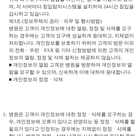
며, 각 서버마다 침입탐지시스템을 설치하여 24시간 침입을 
감시하고 있습니다.

제3조 (정보주체의 권리ㆍ의무 및 행사방법)

병원은 고객이 개인정보에 대한 열람, 정정 및 삭제를 요구
하는 경우에는 고객의 요구에 성실하게 응대하고, 지체없이 
처리합니다. 개인정보를 보호하기 위하여 고객의 방문 이외
의 전화ㆍ우편ㆍFAX 등 기타 신청방법에 의한 고객의 개인
정보의 열람, 정정 및 삭제 절차는 제공하지 않습니다.

■ 개인정보의 열람 고객은 병원을 방문하여 개인정보의 열
람을 요구할 수 있으며, 신속하게 이에 대하여 응대합니다.

■ 개인정보의 정정ㆍ삭제
병원은 고객이 개인정보에 대한 정정ㆍ삭제를 요구하는 경
우, 개인정보에 오류가 있다고 판명되는 등 정정ㆍ삭제를 할 
필요가 있다고 인정되는 경우에는 지체없이 정정ㆍ삭제를 