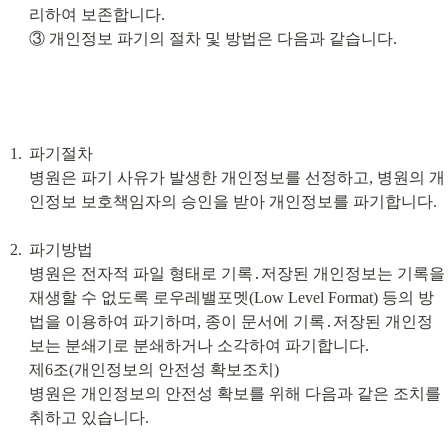
리하여 보존합니다.

③ 개인정보 파기의 절차 및 방법은 다음과 같습니다.
파기절차

병원은 파기 사유가 발생한 개인정보를 선정하고, 병원의 개
인정보 보호책임자의 승인을 받아 개인정보를 파기합니다.
파기방법

병원은 전자적 파일 형태로 기록․저장된 개인정보는 기록을 
재생할 수 없도록 로우레밸포멧(Low Level Format) 등의 방
법을 이용하여 파기하며, 종이 문서에 기록․저장된 개인정
보는 분쇄기로 분쇄하거나 소각하여 파기합니다.

제6조(개인정보의 안전성 확보조치)

병원은 개인정보의 안전성 확보를 위해 다음과 같은 조치를 
취하고 있습니다.