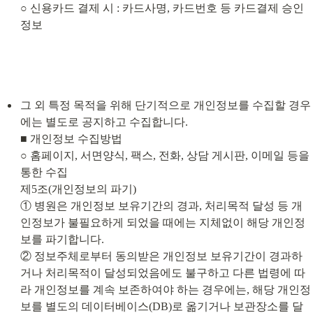
○ 신용카드 결제 시 : 카드사명, 카드번호 등 카드결제 승인 
정보
그 외 특정 목적을 위해 단기적으로 개인정보를 수집할 경우
에는 별도로 공지하고 수집합니다.

■ 개인정보 수집방법

○ 홈페이지, 서면양식, 팩스, 전화, 상담 게시판, 이메일 등을 
통한 수집

제5조(개인정보의 파기)

① 병원은 개인정보 보유기간의 경과, 처리목적 달성 등 개
인정보가 불필요하게 되었을 때에는 지체없이 해당 개인정
보를 파기합니다.

② 정보주체로부터 동의받은 개인정보 보유기간이 경과하
거나 처리목적이 달성되었음에도 불구하고 다른 법령에 따
라 개인정보를 계속 보존하여야 하는 경우에는, 해당 개인정
보를 별도의 데이터베이스(DB)로 옮기거나 보관장소를 달