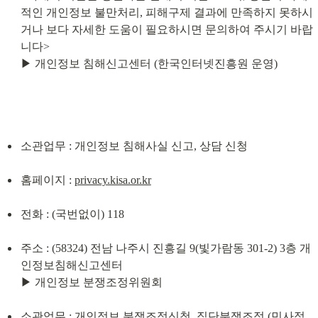
적인 개인정보 불만처리, 피해구제 결과에 만족하지 못하시
거나 보다 자세한 도움이 필요하시면 문의하여 주시기 바랍
니다>

▶ 개인정보 침해신고센터 (한국인터넷진흥원 운영)
소관업무 : 개인정보 침해사실 신고, 상담 신청
홈페이지 : 
privacy.kisa.or.kr
전화 : (국번없이) 118
주소 : (58324) 전남 나주시 진흥길 9(빛가람동 301-2) 3층 개
인정보침해신고센터

▶ 개인정보 분쟁조정위원회
소관업무 : 개인정보 분쟁조정신청, 집단분쟁조정 (민사적 