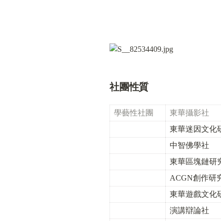
社團性質
學藝性社團
東華攝影社
東華迷因文化
中智佛學社
東華區塊鏈研
ACGN創作研
東華遊戲文化
演講辯論社