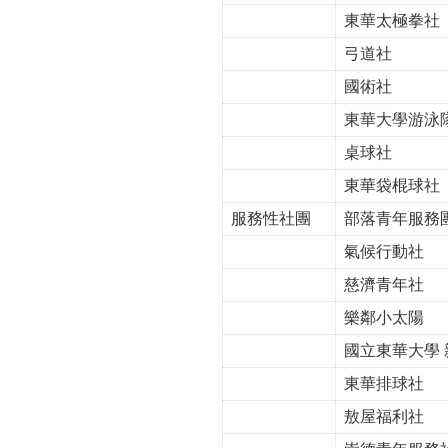
東華太極拳社
弓道社
國術社
東華大學游泳
桌球社
東華袋棍球社
服務性社團
部落青年服務
氣候行動社
慈濟青年社
樂鄰小太陽
國立東華大學
東華排球社
敖屋福利社