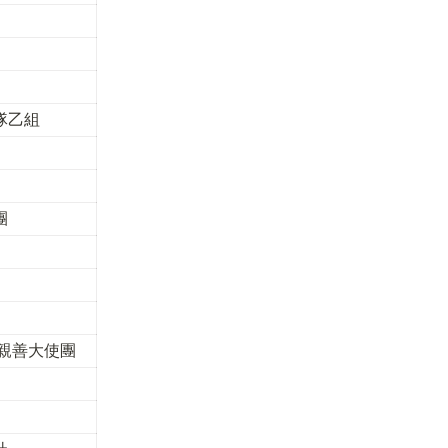
隊乙組
團
 親善大使團