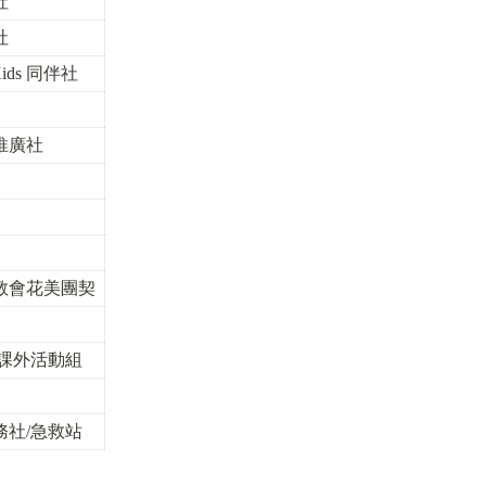
社
社
Kids 同伴社
推廣社
教會花美團契
/課外活動組
務社/急救站