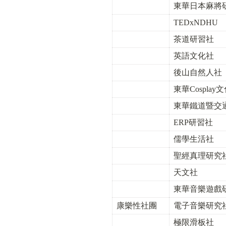
東華日本麻將
TEDxNDHU
茶道研習社
英語文化社
後山自然人社
東華Cospla
東華鐵道暨交
ERP研習社
儒學生活社
聖經真理研究
天文社
東華音樂遊戲
康樂性社團
電子音樂研究
極限滑板社