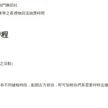
熱門舞蹈社
東華之夜禮物回流抽獎時間
時程
之活動）
6:00（各系有不同健檢時段，點開左方箭頭，即可知曉你們系需要何時去健