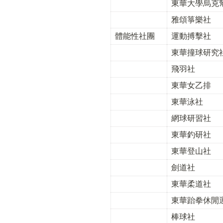
東華大學烏克
雅頌箏樂社
體能性社團
運動搏擊社
東華撞球研究
飛羽社
東華女乙排
東華泳社
網球研習社
東華釣研社
東華登山社
劍道社
東華柔道社
東華跆拳休閒
棒球社