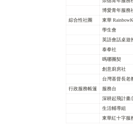
崇德青年服務
博愛青年服務
綜合性社團
東華 Rainbow
學生會
英語會話桌遊
泰拳社
嗎哪團契
創意廚房社
台灣基督長老
行政服務帳篷
服務台
深耕起飛計畫
生活輔導組
東華紅十字服