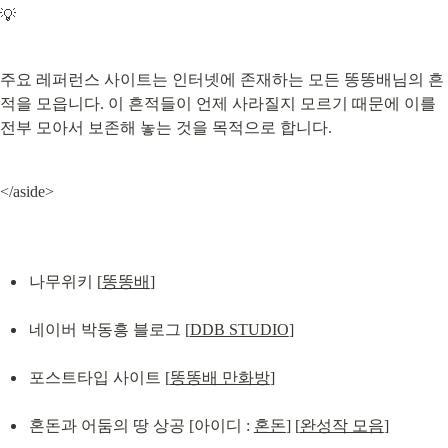
💡
주요 레퍼런스 사이트는 인터넷에 존재하는 모든 똥똥배님의 흔
적을 모읍니다. 이 흔적들이 언제 사라질지 모르기 때문에 이를 
전부 모아서 보존해 놓는 것을 목적으로 합니다.
</aside>
나무위키 [
똥똥배
]
네이버 박동흥 블로그 [
DDB STUDIO
]
포스트타입 사이트 [
똥똥배 만화방
]
혼돈과 어둠의 땅 상공 [아이디 : 
혼돈
] [
완성작 모음
]