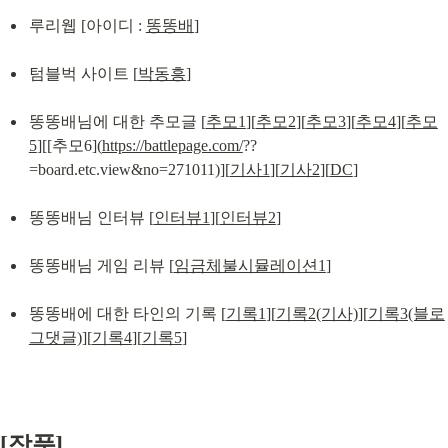
루리웹 [아이디 : 
똥똥배
]
텀블벅 사이트 [
박동흥
]
똥똥배님에 대한 추모글 [
추모1
][
추모2
][
추모3
][
추모4
][
추모
5
][[추모6](
https://battlepage.com/
??
=board.etc.view&no=271011)][
기사1
][
기사2
][
DC
]
똥똥배님 인터뷰 [
인터뷰1
][
인터뷰2
]
똥똥배님 게임 리뷰 [
임금체불시뮬레이션1
]
똥똥배에 대한 타인의 기록 [
기록1
][
기록2(기사)
][
기록3(블로
그댓글)
][
기록4
][
기록5
]
[작품]