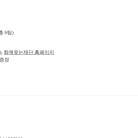
 6팀)
, 
함께웃는재단 홈페이지
 증정