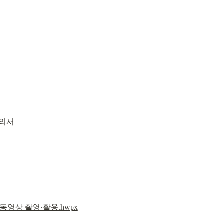
동의서
동영상 촬영·활용.hwpx