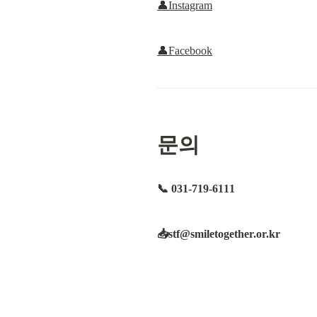
👤Instagram
👤Facebook
문의
📞 031-719-6111
📥
stf@smiletogether.or.kr