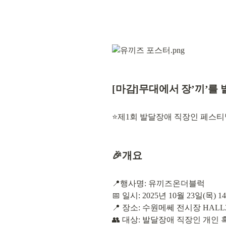
[마감]무대에서 장’끼’를
⭐제1회 발달장애 직장인 페스티벌 
🎉개요
📍행사명: 유끼즈온더블럭

📅 일시: 2025년 10월 23일(목) 14:0
📍 장소: 수원메쎄 전시장 HALL2
👥 대상: 발달장애 직장인 개인 