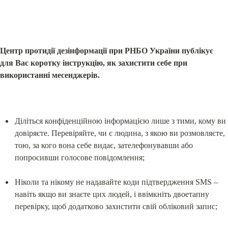
Центр протидії дезінформації при РНБО України публікує 
для Вас коротку інструкцію, як захистити себе при 
використанні месенджерів.
Діліться конфіденційною інформацією лише з тими, кому ви 
довіряєте. Перевіряйте, чи є людина, з якою ви розмовляєте, 
тою, за кого вона себе видає, зателефонувавши або 
попросивши голосове повідомлення;
Ніколи та нікому не надавайте коди підтвердження SMS – 
навіть якщо ви знаєте цих людей, і ввімкніть двоетапну 
перевірку, щоб додатково захистити свій обліковий запис;