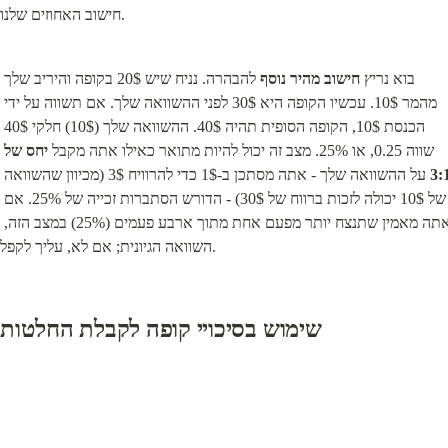
חישוב האחוזים שלנו.
בוא נריץ 
חישוב מהיר נוסף
 להבהרה. נניח שיש 20$ בקופה והיריב שלך 
מהמר 10$. עכשיו הקופה היא 30$ לפני ההשוואה שלך. אם תשווה על ידי 
הכנסת 10$, הקופה הסופית תהיה 40$. ההשוואה שלך (10$) חלקי 40$ 
שווה 0.25, או 25%. מצב זה יכול להיות מתואר כאילו אתה מקבל 
יחס של 
3:
 על ההשוואה שלך - אתה מסתכן ב-1$ כדי להרוויח 3$ (מכיוון שהשוואה 
של 10$ יכולה לזכות ברווח של 30$) - הדורש הסתברות זכייה של 25%. אם 
אתה מאמין שתנצח יותר מפעם אחת מתוך ארבע פעמים (25%) במצב הזה, 
השוואה הגיונית; אם לא, עליך לקפל.
שימוש בסיכויי קופה לקבלת החלטות