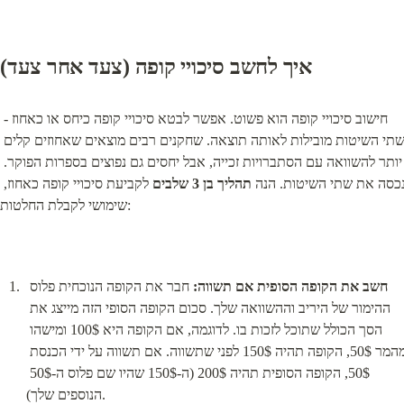
איך לחשב סיכויי קופה (צעד אחר צעד)
חישוב סיכויי קופה הוא פשוט. אפשר לבטא סיכויי קופה כיחס או כאחוז - 
שתי השיטות מובילות לאותה תוצאה. שחקנים רבים מוצאים שאחוזים קלים 
יותר להשוואה עם הסתברויות זכייה, אבל יחסים גם נפוצים בספרות הפוקר. 
כסה את שתי השיטות. הנה 
תהליך בן 3 שלבים
 לקביעת סיכויי קופה כאחוז, 
שימושי לקבלת החלטות:
חשב את הקופה הסופית אם תשווה:
 חבר את הקופה הנוכחית פלוס 
ההימור של היריב וההשוואה שלך. סכום הקופה הסופי הזה מייצג את 
הסך הכולל שתוכל לזכות בו. לדוגמה, אם הקופה היא 100$ ומישהו 
מהמר 50$, הקופה תהיה 150$ לפני שתשווה. אם תשווה על ידי הכנסת 
50$, הקופה הסופית תהיה 200$ (ה-150$ שהיו שם פלוס ה-50$ 
הנוספים שלך).