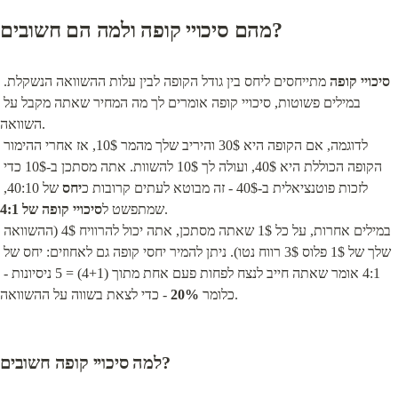
מהם סיכויי קופה ולמה הם חשובים?
סיכויי קופה
 מתייחסים ליחס בין גודל הקופה לבין עלות ההשוואה הנשקלת. 
במילים פשוטות, סיכויי קופה אומרים לך מה המחיר שאתה מקבל על 
השוואה.

לדוגמה, אם הקופה היא 30$ והיריב שלך מהמר 10$, אז אחרי ההימור 
הקופה הכוללת היא 40$, ועולה לך 10$ להשוות. אתה מסתכן ב-10$ כדי 
לזכות פוטנציאלית ב-40$ - זה מבוטא לעתים קרובות כ
יחס
 של 40:10, 
.

שמתפשט ל
סיכויי קופה של 4:1
במילים אחרות, על כל 1$ שאתה מסתכן, אתה יכול להרוויח 4$ (ההשוואה 
שלך של 1$ פלוס 3$ רווח נטו). ניתן להמיר יחסי קופה גם לאחוזים: יחס של 
4:1 אומר שאתה חייב לנצח לפחות פעם אחת מתוך (4+1) = 5 ניסיונות - 
 - כדי לצאת בשווה על ההשוואה.
כלומר 
20%
למה סיכויי קופה חשובים?