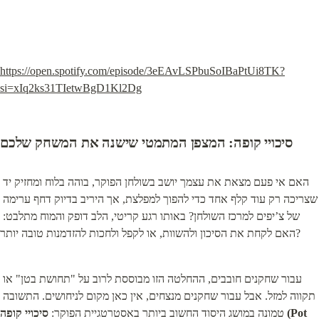
https://open.spotify.com/episode/3eEAvLSPbuSoIBaPtUi8TK?
si=xIq2ks31TIetwBgD1Kl2Dg
סיכויי קופה: המצפן המתמטי שישנה את המשחק שלכם
האם אי פעם מצאת את עצמך יושב בשולחן הפוקר, בוהה בלוח ומחזיק יד 
שצריכה רק עוד קלף אחד כדי להפוך למפלצת, אך היריב בדיוק דחף ערימה 
של צ’יפים למרכז השולחן? באותו רגע קריטי, הלב דופק והמוח מתלבט: 
האם לקחת את הסיכון ולהשוות, או לקפל ולחכות להזדמנות טובה יותר?
עבור שחקנים חובבים, ההחלטה הזו מבוססת לרוב על "תחושת בטן" או 
תקווה למזל. אבל עבור שחקנים מנצחים, אין כאן מקום לניחושים. התשובה 
טמונה במושג היסוד החשוב ביותר באסטרטגיית הפוקר: 
סיכויי קופה (Pot 