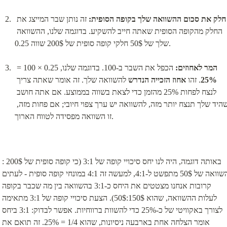
חלק את סכום ההשוואה שלך בקופה הסופית:
 זה נותן שבר המייצג את 
החלק מהקופה הסופית שאתה חייב להשקיע. בדוגמה שלנו, ההשוואה 
שלך של 50$ חלקי קופה סופית של 200$ שווה 0.25.
המר לאחוזים:
 הכפל את השבר ב-100. בדוגמה שלנו, 0.25 × 100 = 
25%
. זהו 
אחוז הזכייה הנדרש
 להשוואה שלך. זה אומר שאתה צריך 
לנצח לפחות 25% מהזמן כדי לצאת בשווה בממוצע. אם אתה חושב 
שהיד שלך תנצח יותר מזה, להשוואה יש ערך צפוי חיובי; אם פחות מזה, 
זו השוואה מפסידה לטווח הארוך.
באותה דוגמה, היה לנו יחס סיכויי קופה של 3:1 (כי קופה סופית של 200$ : 
השוואה של 50$ מתפשט ל-4:1, למעשה זה 4:1 במונחי קופה סופית - לעתים 
קרובות אנחנו מצטטים את היחס כ-3:1 בהשוואה בין מה שכבר בקופה 
לעלות ההשוואה, שהוא 150$:50$). הצעת סיכויי קופה של 3:1 מתאימה 
לצורך באקוויטי של כ-25% כדי להשוות ברווחיות. אפשר לבדוק: 3:1 ביחס 
אומר הצלחה אחת בארבעה ניסיונות, שהוא 1/4 = 25%. זה תואם את 