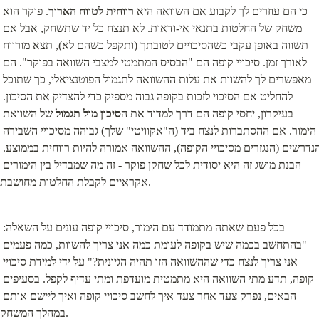
כי הם עוזרים לך לקבוע אם השוואה היא 
רווחית לטווח הארוך
. פוקר הוא 
משחק של החלטות בתנאי אי-ודאות. לא תנצח כל יד שתשחק, אבל אם 
תשווה באופן עקבי כשהסיכויים לטובתך (ותקפל כשהם לא), תצא מורווח 
לאורך זמן. סיכויי קופה הם "הבסיס המתמטי למצבי השוואה בפוקר". הם 
מאפשרים לך להשוות את עלות ההשוואה לתגמול הפוטנציאלי, כך שתוכל 
להחליט אם הסיכוי לזכות בקופה גבוה מספיק כדי להצדיק את הסיכון. 
בעיקרון, יחסי קופה הם דרך למדוד את ה
סיכון מול תגמול
 של השוואת 
הימור. אם ההסתברות לנצח ביד (ה"אקוויטי" שלך) גבוהה מסיכויי השבירה 
הנדרשים (הנגזרים מסיכויי הקופה), ההשוואה אמורה להיות רווחית בממוצע. 
הבנת מושג זה היא יסודית לכל שחקן פוקר - זה מה שמבדיל בין הימורים 
אקראיים לקבלת החלטות מחושבת.
בכל פעם שאתה מתמודד עם הימור, סיכויי קופה עונים על השאלה: 
"בהתחשב בכמה שיש בקופה לעומת כמה אני צריך להשוות, כמה פעמים 
אני צריך לנצח כדי שההשוואה הזו תהיה הגיונית?" על ידי למידת סיכויי 
קופה, תדע מתי השוואה היא מתמטית מועדפת ומתי עדיף לקפל. בסעיפים 
הבאים, נפרק צעד אחר צעד איך לחשב סיכויי קופה ואיך ליישם אותם 
במהלך המשחק.