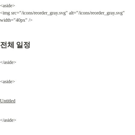
<aside>

<img src="/icons/reorder_gray.svg" alt="/icons/reorder_gray.svg" 
width="40px" />
전체 일정
</aside>
<aside>
Untitled
</aside>