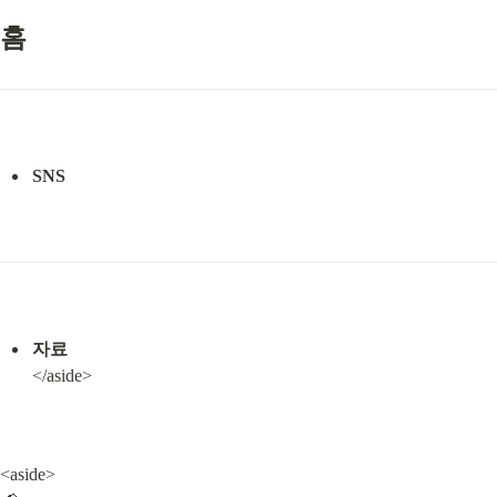
홈
SNS
자료
</aside>
<aside>
