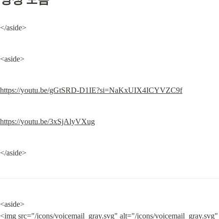
</aside>
<aside>
https://youtu.be/gGtSRD-D1IE?si=NaKxUIX4ICYVZC9f
https://youtu.be/3xSjAlyVXug
</aside>
<aside>

<img src="/icons/voicemail_gray.svg" alt="/icons/voicemail_gray.svg" 