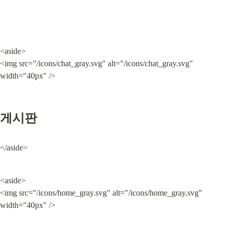
<aside>

<img src="/icons/chat_gray.svg" alt="/icons/chat_gray.svg" 
width="40px" />
게시판
</aside>
<aside>

<img src="/icons/home_gray.svg" alt="/icons/home_gray.svg" 
width="40px" />