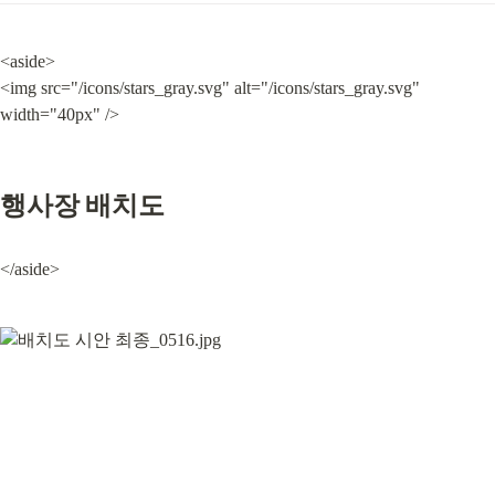
<aside>

<img src="/icons/stars_gray.svg" alt="/icons/stars_gray.svg" 
width="40px" />
행사장 배치도
</aside>