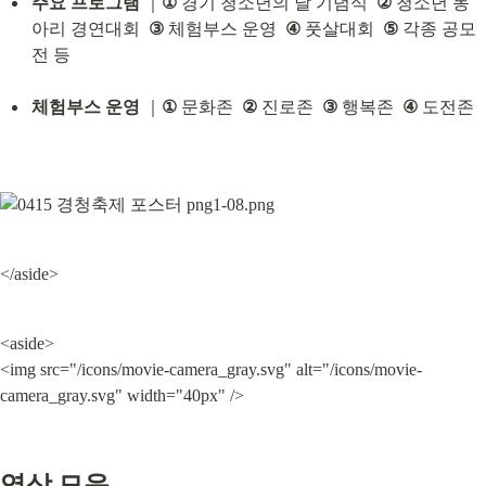
주요 프로그램
 ｜
①
 경기 청소년의 날 기념식  
②
 청소년 동
아리 경연대회  
③
 체험부스 운영  
④
 풋살대회  
⑤
 각종 공모
전 등
체험부스 운영
 ｜
①
 문화존  
②
 진로존  
③
 행복존  
④
 도전존
</aside>
<aside>

<img src="/icons/movie-camera_gray.svg" alt="/icons/movie-
camera_gray.svg" width="40px" />
영상 모음