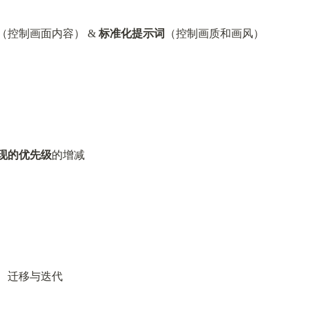
（控制画面内容） & 
标准化提示词
（控制画质和画风）
现的
优先级
的增减
合、迁移与迭代