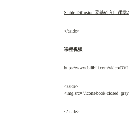
Stable Diffusion 零基础入
</aside>
课程视频
https://www.bilibili.com/video/B
<aside>

<img src="/icons/book-closed_gray
</aside>