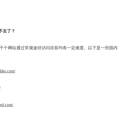
进不去了？
干个网站通过常规途径访问目前均有一定难度。以下是一些国内
like.com/
/
ool.com/