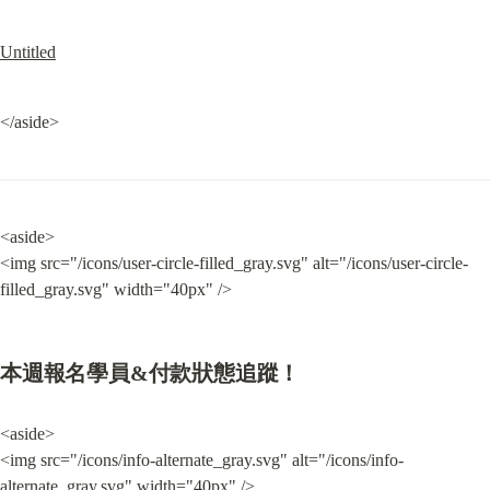
Untitled
</aside>
<aside>

<img src="/icons/user-circle-filled_gray.svg" alt="/icons/user-circle-
filled_gray.svg" width="40px" />
本週報名學員&付款狀態追蹤！
<aside>

<img src="/icons/info-alternate_gray.svg" alt="/icons/info-
alternate_gray.svg" width="40px" />