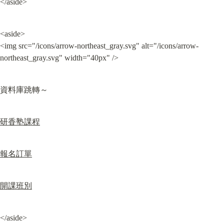
</aside>
<aside>

<img src="/icons/arrow-northeast_gray.svg" alt="/icons/arrow-
northeast_gray.svg" width="40px" />
資料庫跳轉～
研香塾課程
報名訂單
開課班別
</aside>