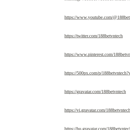
https://www.youtube.com/@188bet
https://twitter.com/188betvntech
https://www.pinterest.com/188betvn
https://500px.com/p/188betvntech
https://gravatar.com/188betvntech
https://vi.gravatar.com/188betvntec
https://hu.gravatar.com/188betvntec