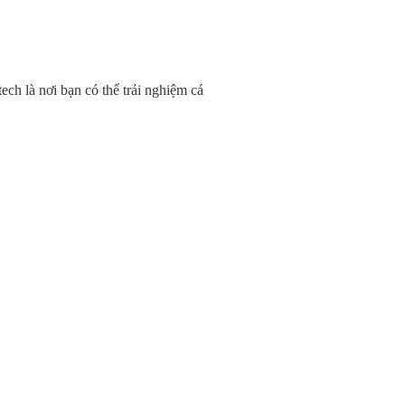
ch là nơi bạn có thể trải nghiệm cá 