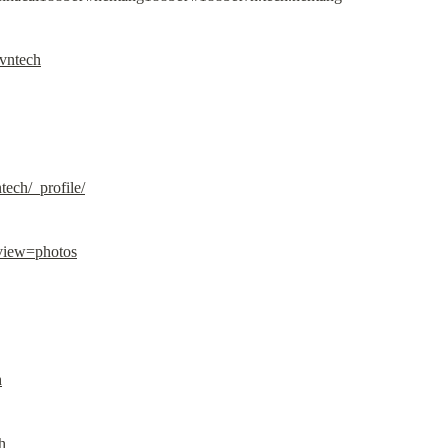
vntech
tech/_profile/
?view=photos
h
h